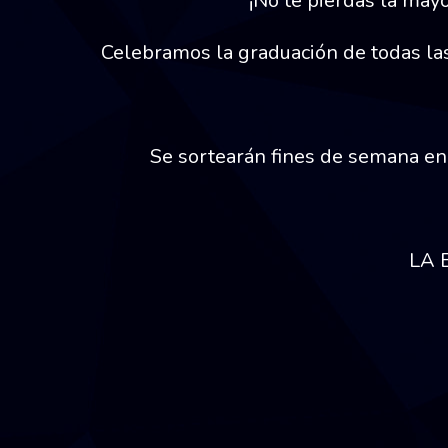
¡No te pierdas la mayor
Celebramos la graduación de todas las
Se sortearán fines de semana en
LA 