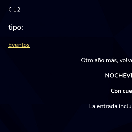
€ 12
tipo:
Eventos
Otro año más, volv
NOCHEVIE
Con cue
La entrada incl